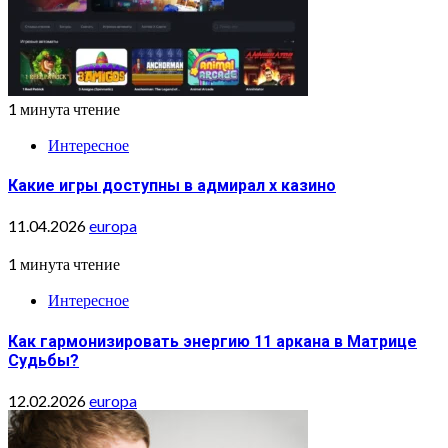
1 минута чтение
Интересное
Какие игры доступны в адмирал х казино
11.04.2026
europa
1 минута чтение
Интересное
Как гармонизировать энергию 11 аркана в Матрице
Судьбы?
12.02.2026
europa