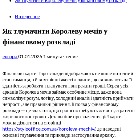
Як тлумачити Королеву мечів у фінансовому розкладі
Интересное
Як тлумачити Королеву мечів у
фінансовому розкладі
europa
01.01.2026
1 минута чтение
Фінансові карти Таро завжди відображають не лише поточний
стан гаманця, а й внутрішні якості людини, що впливають на її
здатність заробляти, планувати і витрачати гроші. Серед усіх
арканів Королева мечів займає особливе місце, адже вона
символізує розум, логіку, холодний аналіз і здатність приймати
непрості, але правильні рішення. Її поява у фінансовому
розкладі — це знак того, що гроші потребують ясності, стратегії і
жорсткого контролю. Детальніше про значення цієї карти
можна дізнатися на сторінці
https://styleoffice.com.ua/koroleva-mechiv/
, де наведені
основні тлумачення та приклади застосування аркану.