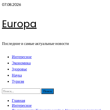
Перейти
07.08.2026
к
содержимому
Europa
Последние и самые актуальные новости
Основное
Интересное
меню
Экономика
Здоровье
Наука
Туризм
Найти:
Главная
Интересное