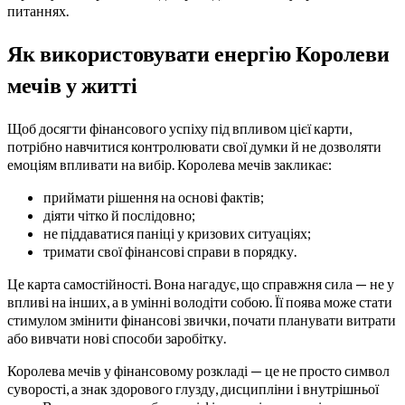
питаннях.
Як використовувати енергію Королеви
мечів у житті
Щоб досягти фінансового успіху під впливом цієї карти,
потрібно навчитися контролювати свої думки й не дозволяти
емоціям впливати на вибір. Королева мечів закликає:
приймати рішення на основі фактів;
діяти чітко й послідовно;
не піддаватися паніці у кризових ситуаціях;
тримати свої фінансові справи в порядку.
Це карта самостійності. Вона нагадує, що справжня сила — не у
впливі на інших, а в умінні володіти собою. Її поява може стати
стимулом змінити фінансові звички, почати планувати витрати
або вивчати нові способи заробітку.
Королева мечів у фінансовому розкладі — це не просто символ
суворості, а знак здорового глузду, дисципліни і внутрішньої