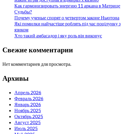
Как гармонизировать энергию 11 аркана в Матрице
Судьбы?
Почему ученые спорят о четвертом законе Ньютона
Які помилки найчастіше роблять під час поцілунку з
язиком
Хто такий амбасадор і яку роль він виконує
Свежие комментарии
Нет комментариев для просмотра.
Архивы
Апрель 2026
Февраль 2026
Январь 2026
Ноябрь 2025
Октябрь 2025
Август 2025
Июль 2025