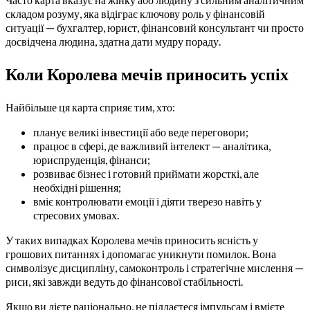
складом розуму, яка відіграє ключову роль у фінансовій
ситуації — бухгалтер, юрист, фінансовий консультант чи просто
досвідчена людина, здатна дати мудру пораду.
Коли Королева мечів приносить успіх
Найбільше ця карта сприяє тим, хто:
планує великі інвестиції або веде переговори;
працює в сфері, де важливий інтелект — аналітика,
юриспруденція, фінанси;
розвиває бізнес і готовий приймати жорсткі, але
необхідні рішення;
вміє контролювати емоції і діяти тверезо навіть у
стресових умовах.
У таких випадках Королева мечів приносить ясність у
грошових питаннях і допомагає уникнути помилок. Вона
символізує дисципліну, самоконтроль і стратегічне мислення —
риси, які завжди ведуть до фінансової стабільності.
Якщо ви дієте раціонально, не піддаєтеся імпульсам і вмієте