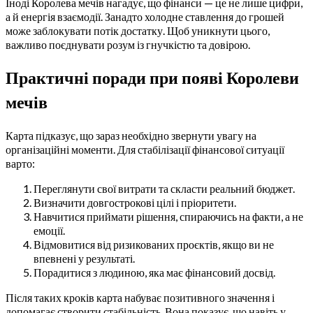
Іноді Королева мечів нагадує, що фінанси — це не лише цифри,
а й енергія взаємодії. Занадто холодне ставлення до грошей
може заблокувати потік достатку. Щоб уникнути цього,
важливо поєднувати розум із гнучкістю та довірою.
Практичні поради при появі Королеви
мечів
Карта підказує, що зараз необхідно звернути увагу на
організаційні моменти. Для стабілізації фінансової ситуації
варто:
Переглянути свої витрати та скласти реальний бюджет.
Визначити довгострокові цілі і пріоритети.
Навчитися приймати рішення, спираючись на факти, а не
емоції.
Відмовитися від ризикованих проєктів, якщо ви не
впевнені у результаті.
Порадитися з людиною, яка має фінансовий досвід.
Після таких кроків карта набуває позитивного значення і
допомагає створити стабільність. Вона показує, що навіть у