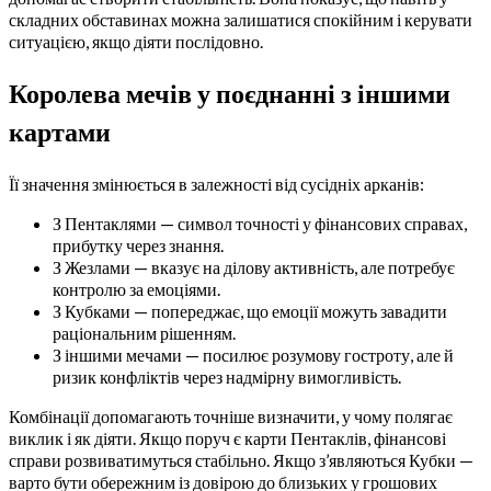
складних обставинах можна залишатися спокійним і керувати
ситуацією, якщо діяти послідовно.
Королева мечів у поєднанні з іншими
картами
Її значення змінюється в залежності від сусідніх арканів:
З Пентаклями — символ точності у фінансових справах,
прибутку через знання.
З Жезлами — вказує на ділову активність, але потребує
контролю за емоціями.
З Кубками — попереджає, що емоції можуть завадити
раціональним рішенням.
З іншими мечами — посилює розумову гостроту, але й
ризик конфліктів через надмірну вимогливість.
Комбінації допомагають точніше визначити, у чому полягає
виклик і як діяти. Якщо поруч є карти Пентаклів, фінансові
справи розвиватимуться стабільно. Якщо з’являються Кубки —
варто бути обережним із довірою до близьких у грошових