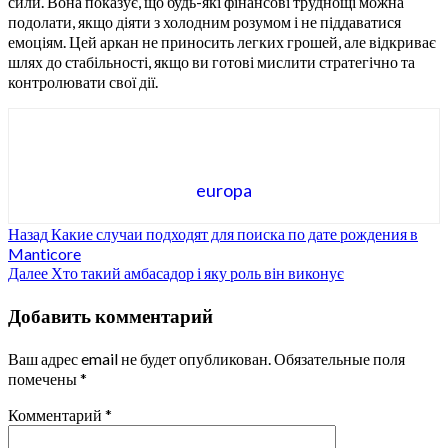
сили. Вона показує, що будь-які фінансові труднощі можна
подолати, якщо діяти з холодним розумом і не піддаватися
емоціям. Цей аркан не приносить легких грошей, але відкриває
шлях до стабільності, якщо ви готові мислити стратегічно та
контролювати свої дії.
europa
Продолжить
Назад
Какие случаи подходят для поиска по дате рождения в
Manticore
чтение
Далее
Хто такий амбасадор і яку роль він виконує
Добавить комментарий
Ваш адрес email не будет опубликован.
Обязательные поля
помечены
*
Комментарий
*