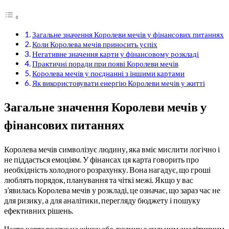
Загальне значення Королеви мечів у фінансових питаннях
Коли Королева мечів приносить успіх
Негативне значення карти у фінансовому розкладі
Практичні поради при появі Королеви мечів
Королева мечів у поєднанні з іншими картами
Як використовувати енергію Королеви мечів у житті
Загальне значення Королеви мечів у
фінансових питаннях
Королева мечів символізує людину, яка вміє мислити логічно і
не піддається емоціям. У фінансах ця карта говорить про
необхідність холодного розрахунку. Вона нагадує, що гроші
люблять порядок, планування та чіткі межі. Якщо у вас
з’явилась Королева мечів у розкладі, це означає, що зараз час не
для ризику, а для аналітики, перегляду бюджету і пошуку
ефективних рішень.
Часто карта вказує на жінку або людину з сильним аналітичним