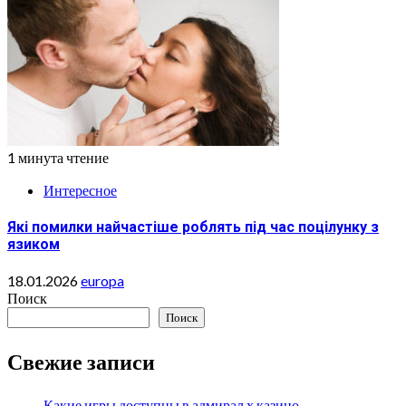
1 минута чтение
Интересное
Які помилки найчастіше роблять під час поцілунку з
язиком
18.01.2026
europa
Поиск
Поиск
Свежие записи
Какие игры доступны в адмирал х казино