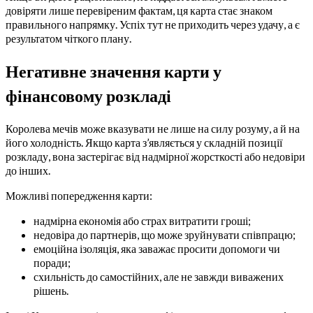
довіряти лише перевіреним фактам, ця карта стає знаком
правильного напрямку. Успіх тут не приходить через удачу, а є
результатом чіткого плану.
Негативне значення карти у
фінансовому розкладі
Королева мечів може вказувати не лише на силу розуму, а й на
його холодність. Якщо карта з’являється у складній позиції
розкладу, вона застерігає від надмірної жорсткості або недовіри
до інших.
Можливі попередження карти:
надмірна економія або страх витратити гроші;
недовіра до партнерів, що може зруйнувати співпрацю;
емоційна ізоляція, яка заважає просити допомоги чи
поради;
схильність до самостійних, але не завжди виважених
рішень.