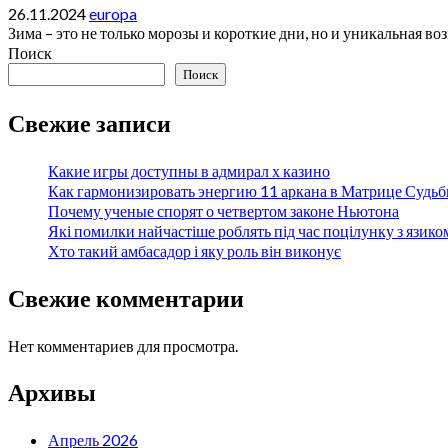
26.11.2024
europa
Зима – это не только морозы и короткие дни, но и уникальная во
Поиск
Поиск
Свежие записи
Какие игры доступны в адмирал х казино
Как гармонизировать энергию 11 аркана в Матрице Судь
Почему ученые спорят о четвертом законе Ньютона
Які помилки найчастіше роблять під час поцілунку з язико
Хто такий амбасадор і яку роль він виконує
Свежие комментарии
Нет комментариев для просмотра.
Архивы
Апрель 2026