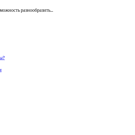
зможность разнообразить...
бы?
м