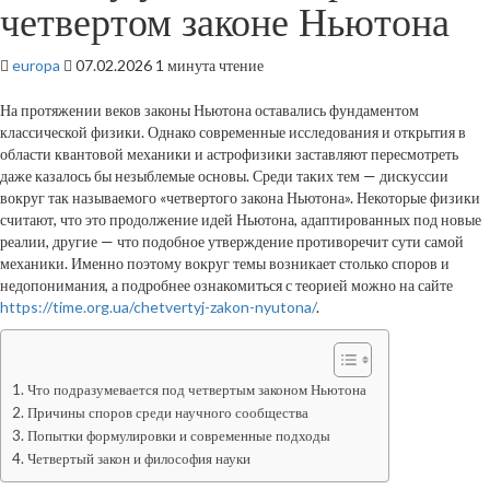
четвертом законе Ньютона
europa
07.02.2026
1 минута чтение
На протяжении веков законы Ньютона оставались фундаментом
классической физики. Однако современные исследования и открытия в
области квантовой механики и астрофизики заставляют пересмотреть
даже казалось бы незыблемые основы. Среди таких тем — дискуссии
вокруг так называемого «четвертого закона Ньютона». Некоторые физики
считают, что это продолжение идей Ньютона, адаптированных под новые
реалии, другие — что подобное утверждение противоречит сути самой
механики. Именно поэтому вокруг темы возникает столько споров и
недопонимания, а подробнее ознакомиться с теорией можно на сайте
https://time.org.ua/chetvertyj-zakon-nyutona/
.
Что подразумевается под четвертым законом Ньютона
Причины споров среди научного сообщества
Попытки формулировки и современные подходы
Четвертый закон и философия науки