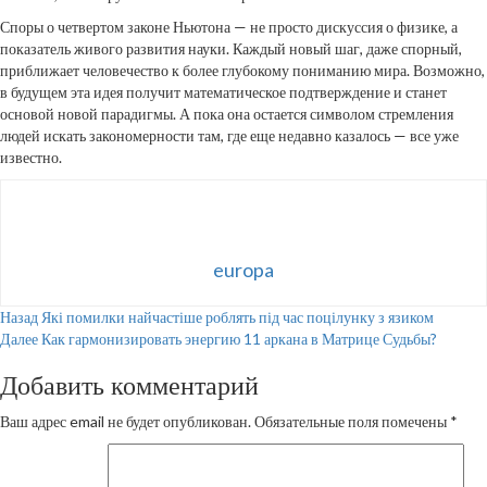
Споры о четвертом законе Ньютона — не просто дискуссия о физике, а
показатель живого развития науки. Каждый новый шаг, даже спорный,
приближает человечество к более глубокому пониманию мира. Возможно,
в будущем эта идея получит математическое подтверждение и станет
основой новой парадигмы. А пока она остается символом стремления
людей искать закономерности там, где еще недавно казалось — все уже
известно.
europa
Продолжить
Назад
Які помилки найчастіше роблять під час поцілунку з язиком
Далее
Как гармонизировать энергию 11 аркана в Матрице Судьбы?
чтение
Добавить комментарий
Ваш адрес email не будет опубликован.
Обязательные поля помечены
*