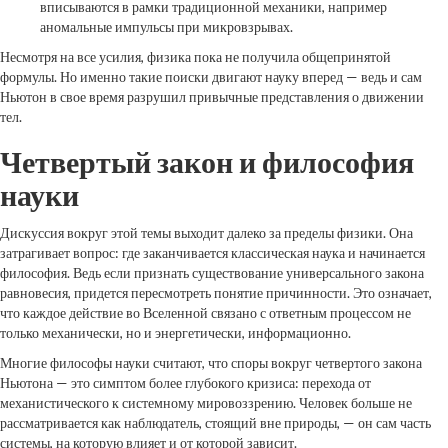
вписываются в рамки традиционной механики, например
аномальные импульсы при микровзрывах.
Несмотря на все усилия, физика пока не получила общепринятой
формулы. Но именно такие поиски двигают науку вперед — ведь и сам
Ньютон в свое время разрушил привычные представления о движении
тел.
Четвертый закон и философия
науки
Дискуссия вокруг этой темы выходит далеко за пределы физики. Она
затрагивает вопрос: где заканчивается классическая наука и начинается
философия. Ведь если признать существование универсального закона
равновесия, придется пересмотреть понятие причинности. Это означает,
что каждое действие во Вселенной связано с ответным процессом не
только механически, но и энергетически, информационно.
Многие философы науки считают, что споры вокруг четвертого закона
Ньютона — это симптом более глубокого кризиса: перехода от
механистического к системному мировоззрению. Человек больше не
рассматривается как наблюдатель, стоящий вне природы, — он сам часть
системы, на которую влияет и от которой зависит.