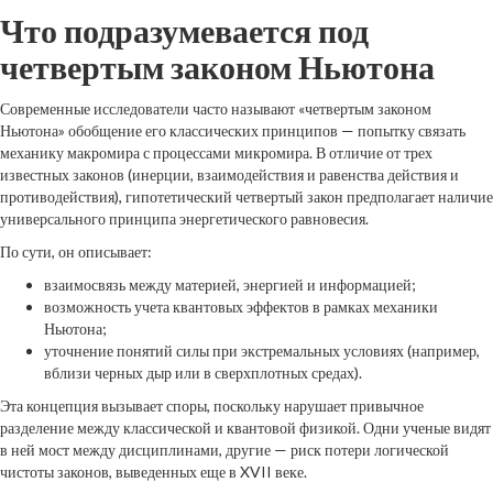
Что подразумевается под
четвертым законом Ньютона
Современные исследователи часто называют «четвертым законом
Ньютона» обобщение его классических принципов — попытку связать
механику макромира с процессами микромира. В отличие от трех
известных законов (инерции, взаимодействия и равенства действия и
противодействия), гипотетический четвертый закон предполагает наличие
универсального принципа энергетического равновесия.
По сути, он описывает:
взаимосвязь между материей, энергией и информацией;
возможность учета квантовых эффектов в рамках механики
Ньютона;
уточнение понятий силы при экстремальных условиях (например,
вблизи черных дыр или в сверхплотных средах).
Эта концепция вызывает споры, поскольку нарушает привычное
разделение между классической и квантовой физикой. Одни ученые видят
в ней мост между дисциплинами, другие — риск потери логической
чистоты законов, выведенных еще в XVII веке.